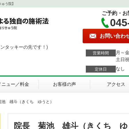
きゅう院】
ご予約・お
045
お問い合わ
ケンタッキーの先です！)
月～金
営業時間
土日祝
なし
定休日
メニュー／料金
お客様の声
アクセス
菊池 雄斗（きくち ゆうと）
院長 菊池 雄斗（きくち ゆ