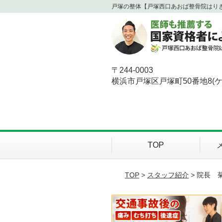
戸塚の整体【戸塚西口あおば整骨院はり
〒244-0003
横浜市戸塚区戸塚町50番地8(
TOP
TOP
>
スタッフ紹介
> 院長 