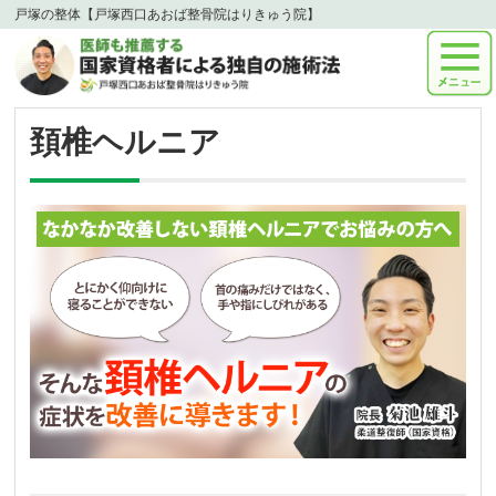
戸塚の整体【戸塚西口あおば整骨院はりきゅう院】
頚椎ヘルニア