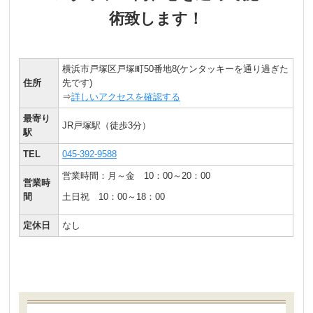
術致します！
横浜市戸塚区戸塚町50番地8(ケンタッキーを通り過ぎた
住所
先です)
⇒
詳しいアクセスを確認する
最寄り
JR戸塚駅（徒歩3分）
駅
TEL
045-392-9588
営業時間：月～金
10：00～20：00
営業時
間
土日祝 10：00～18：00
定休日
なし