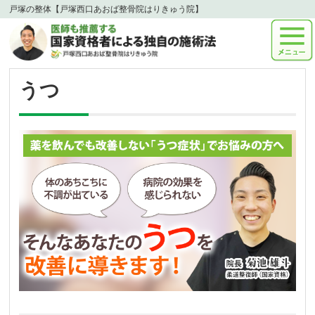
戸塚の整体【戸塚西口あおば整骨院はりきゅう院】
うつ