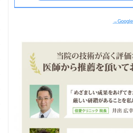
→Goog