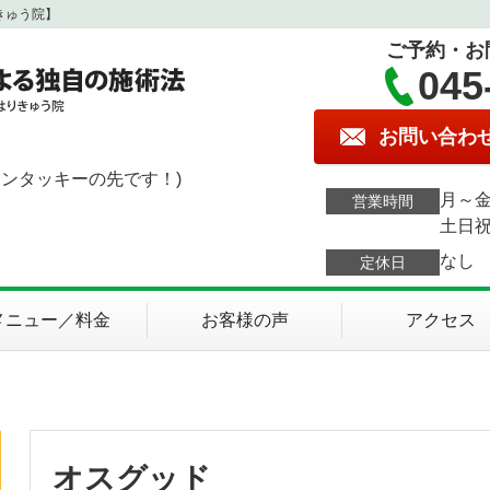
きゅう院】
ご予約・お
045
お問い合わ
ケンタッキーの先です！)
月～金
営業時間
土日祝
なし
定休日
メニュー／料金
お客様の声
アクセス
オスグッド