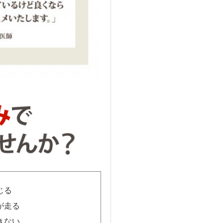
じる
が走る
きない