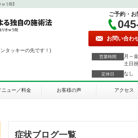
きゅう院】
ご予約・お
045
お問い合わ
ケンタッキーの先です！)
月～金
営業時間
土日祝
なし
定休日
メニュー／料金
お客様の声
アクセス
症状ブログ一覧