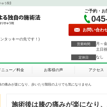
きゅう院】
ご予約・お
045
お問い合わ
ケンタッキーの先です！)
月～金
営業時間
土日祝
なし
定休日
メニュー／料金
お客様の声
アクセス
は膝の痛みが楽になり、歩いたり階段の上りでも気になりません
施術後は膝の痛みが楽になり、